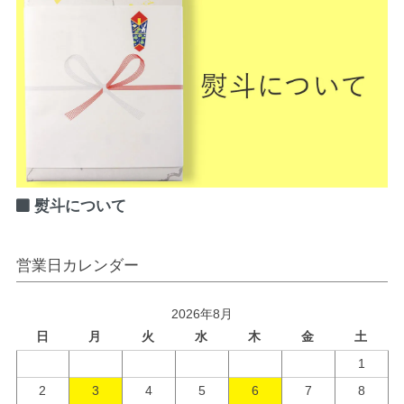
熨斗について
営業日カレンダー
2026年8月
日
月
火
水
木
金
土
1
2
3
4
5
6
7
8