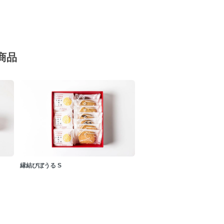
商品
縁結びぼうる S