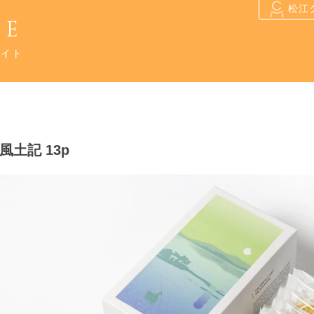
松江
RE
サイト
風土記 13p