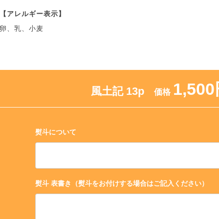
【アレルギー表示】
卵、乳、小麦
1,50
風土記 13p
価格
熨斗について
熨斗 表書き（熨斗をお付けする場合はご記入ください）